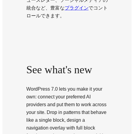
ュースレター、ソーシャルメディアの
統合など、豊富な
プラグイン
でコント
ロールできます。
See what's new
WordPress 7.0 lets you make it your
own: connect your preferred AI
providers and put them to work across
your site. Drop in patterns that behave
like a single block, design a
navigation overlay with full block