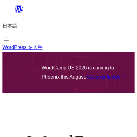
内
容
日本語
を
ス
キ
WordPress を入手
ッ
プ
WordCamp US 2026 is coming to
Phoenix this August.
Get your tickets
↗