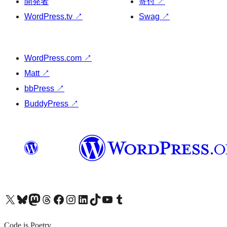
開発者
寄付
↗
WordPress.tv
↗
Swag
↗
WordPress.com
↗
Matt
↗
bbPress
↗
BuddyPress
↗
X (旧 Twitter) アカウントへ
Bluesky アカウントへ
Mastodon アカウントへ
Threads アカウントへ
Facebook ページへ
Instagram アカウントへ
LinkedIn アカウントへ
TikTok アカウントへ
YouTube チャンネルへ
Tumblr アカウントへ
Code is Poetry.